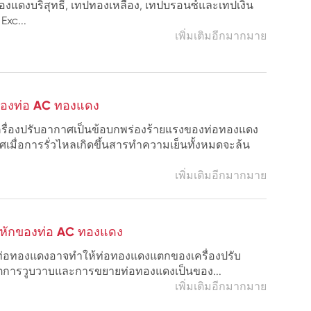
งแดงบริสุทธิ์, เทปทองเหลือง, เทปบรอนซ์และเทปเงิน
Exc...
เพิ่มเติมอีกมากมาย
ลของท่อ AC ทองแดง
รื่องปรับอากาศเป็นข้อบกพร่องร้ายแรงของท่อทองแดง
เมื่อการรั่วไหลเกิดขึ้นสารทำความเย็นทั้งหมดจะล้น
เพิ่มเติมอีกมากมาย
หักของท่อ AC ทองแดง
ท่อทองแดงอาจทำให้ท่อทองแดงแตกของเครื่องปรับ
การวูบวาบและการขยายท่อทองแดงเป็นของ...
เพิ่มเติมอีกมากมาย