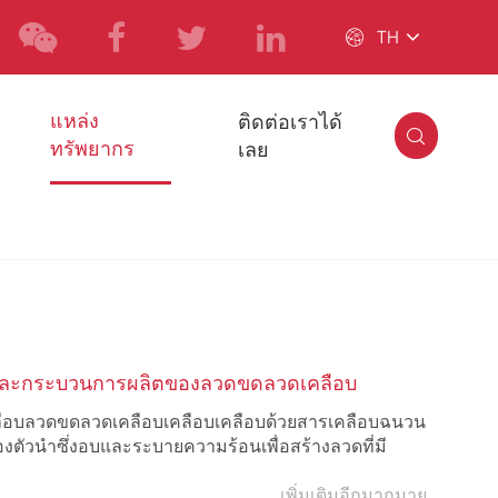

TH
แหล่ง
ติดต่อเราได้

ทรัพยากร
เลย
และกระบวนการผลิตของลวดขดลวดเคลือบ
ือบลวดขดลวดเคลือบเคลือบเคลือบด้วยสารเคลือบฉนวน
องตัวนำซึ่งอบและระบายความร้อนเพื่อสร้างลวดที่มี
เพิ่มเติมอีกมากมาย