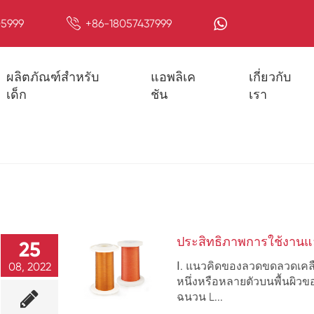

5999
+86-18057437999
ผลิตภัณฑ์สำหรับ
แอพลิเค
เกี่ยวกับ
เด็ก
ชัน
เรา
ก
ประสิทธิภาพการใช้งาน
25
Ⅰ. แนวคิดของลวดขดลวดเคล
08, 2022
หนึ่งหรือหลายตัวบนพื้นผิวข
ฉนวน L...