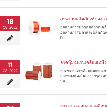
ภาพรวมผลิตภัณฑ์ของล
18
อุตสาหกรรมลวดขดลวดเคลือบ
08, 2022
อุตสาหกรรมต่ำและผลิตภัณฑ
D...
ลวดหุ้มฉนวนเคลือบเหมื
11
ลวดขดลวดเคลือบแตกต่างจ
08, 2022
ลวดทองแดงในแง่ง่ายๆลวดข
บน...
การตรวจสอบลวดเคลือบเคล