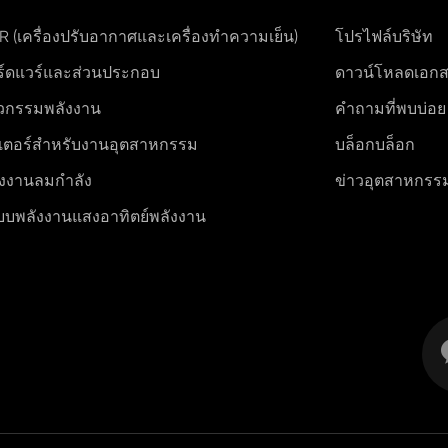
 (เครื่องปรับอากาศและเครื่องทำความเย็น)
โปรไฟล์บริษัท
ร์ดแวร์และส่วนประกอบ
ดาวน์โหลดเอก
ศวกรรมพลังงาน
คำถามที่พบบ่อย
เตอร์สำหรับงานอุตสาหกรรม
บล็อกบล็อก
ังงานลมกำลัง
ข่าวอุตสาหกรร
บบพลังงานแสงอาทิตย์พลังงาน