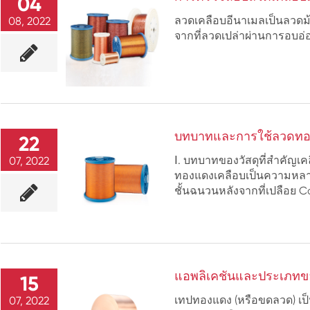
04
ลวดเคลือบอีนาเมลเป็นลวดม
08, 2022
จากที่ลวดเปล่าผ่านการอบอ่
บทบาทและการใช้ลวดทอง
22
Ⅰ. บทบาทของวัสดุที่สำคัญเค
07, 2022
ทองแดงเคลือบเป็นความหลา
ชั้นฉนวนหลังจากที่เปลือย Co
แอพลิเคชันและประเภท
15
เทปทองแดง (หรือขดลวด) เป็
07, 2022