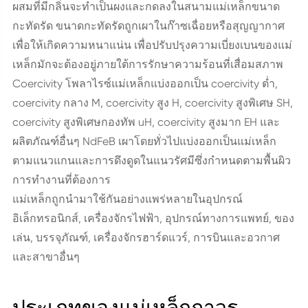
ผสมที่มีกลิ่นจะทำเป็นผงและกดลงในสนามแม่เหล็กขนาด
กะทัดรัด ขนาดกะทัดรัดถูกเผาในก๊าซเฉื่อยหรือสุญญากาศ
เพื่อให้เกิดความหนาแน่น เพื่อปรับปรุงความเบี่ยงเบนของแม่
เหล็กมักจะต้องอยู่ภายใต้การรักษาความร้อนที่เสื่อมสภาพ
Coercivity โพลาไรซ์แม่เหล็กแบ่งออกเป็น coercivity ต่ำ,
coercivity กลาง M, coercivity สูง H, coercivity สูงพิเศษ SH,
coercivity สูงพิเศษกองทัพ uH, coercivity สูงมาก EH และ
ผลิตภัณฑ์อื่นๆ NdFeB เผาโดยทั่วไปแบ่งออกเป็นแม่เหล็ก
ตามแนวแกนและการดึงดูดในแนวรัศมีซึ่งกำหนดตามพื้นผิว
การทำงานที่ต้องการ
แม่เหล็กถูกนำมาใช้กันอย่างแพร่หลายในอุปกรณ์
อิเล็กทรอนิกส์, เครื่องจักรไฟฟ้า, อุปกรณ์ทางการแพทย์, ของ
เล่น, บรรจุภัณฑ์, เครื่องจักรฮาร์ดแวร์, การบินและอวกาศ
และสาขาอื่นๆ