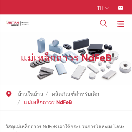
TH




แม่เหล็กถาวร NdFeB

บ้านในบ้าน
ผลิตภัณฑ์สำหรับเด็ก
แม่เหล็กถาวร NdFeB
วัสดุแม่เหล็กถาวร NdFeB เผาใช้กระบวนการโลหะผง โลหะ