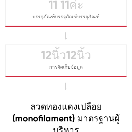
11 11ค่ะ
บรรจุภัณฑ์บรรจุภัณฑ์บรรจุภัณฑ์

12นิ้ว12นิ้ว
การจัดเก็บข้อมูล

ลวดทองแดงเปลือย
(monofilament) มาตรฐานผู้
บริหาร