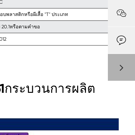
°C

อบพลาสติกหรือผีเสื้อ "T" ประเภท
Bi 20.1หรือตามคำขอ

012
61กระบวนการผลิต