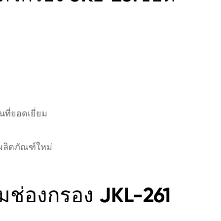
ี่ยอดเยี่ยม
ิตภัณฑ์ใหม่
มช่องกรอง JKL-261