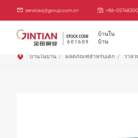


service@jtgroup.com.cn
+86-05748300
บ้านใน
บ้าน

บ้านในบ้าน
ผลิตภัณฑ์สำหรับเด็ก
วาล์ว