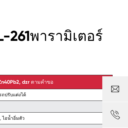
-261พารามิเตอร์
Zn40Pb2, dzr ตามคำขอ

ถปรับแต่งได้

, ไอน้ำอิ่มตัว