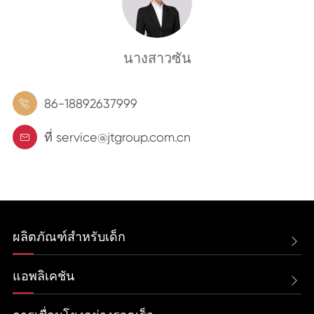
นางสาวซัน
86-18892637999

ที่ service@jtgroup.com.cn

ผลิตภัณฑ์สำหรับเด็ก

แอพลิเคชัน
