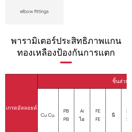
elbow fittings
พารามิเตอร์ประสิทธิภาพแกน
ทองเหลืองป้องกันการแตก
ชิ้นส่วน
เกรดอัลลอยด์
PB
Ai
FE
S
Cu Cu.
นี
PB
ไอ
FE
S