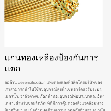
แกนทองเหลืองป้องกันการ
แตก
ต่อต้าน dezencification แท่งทองแดงที่ผลิตโดยบริษัทของ
เราสามารถนำไปใช้กับอุปกรณ์ลุยน้ำเช่นฮาร์ดแวร์ประปา,
เมตรน้ำ, วาล์วต่างๆ, ก๊อกน้ำท่อ, อุปกรณ์ท่อประปาและอื่นๆ
เหมาะสำหรับชุดผลิตภัณฑ์ที่มีการคุ้มครองสิ่งแวดล้อมทาง
นิเวศวิทยาและข้อกำหนดด้านความปลอดภัยด้านสุขอนามัย