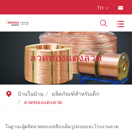
TH




ลวดทองแดงลวด

บ้านในบ้าน
ผลิตภัณฑ์สำหรับเด็ก
ลวดทองแดงลวด
ในฐานะผู้ผลิตลวดทองเหลืองเต็มรูปแบบและโรงงานลวด