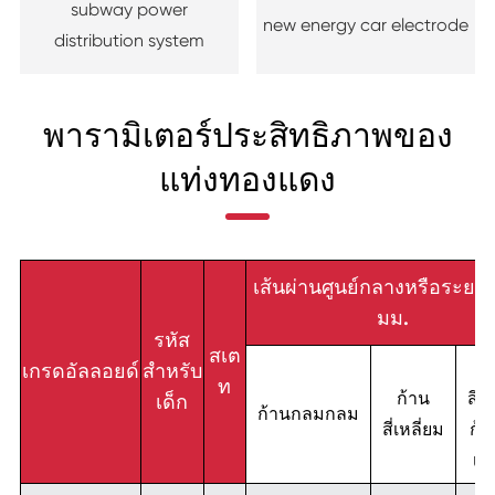
subway power
new energy car electrode
distribution system
พารามิเตอร์ประสิทธิภาพของ
แท่งทองแดง
เส้นผ่านศูนย์กลางหรือระยะ
มม.
รหัส
สเต
ก
เกรดอัลลอยด์
สำหรับ
ท
ก้าน
สี่เ
เด็ก
ก้านกลมกลม
สี่เหลี่ยม
ก้
เหล