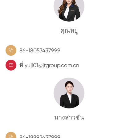
คุณหยู
86-18057437999

ที่ yujl01@jtgroup.com.cn

นางสาวซัน
86-18892637999
