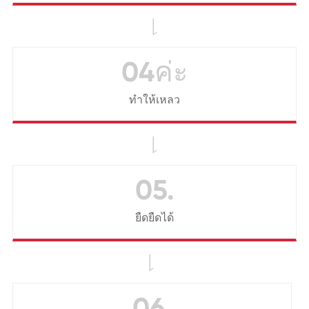

04ค่ะ
ทำให้เหลว

05.
ยืดยืดได้

06.