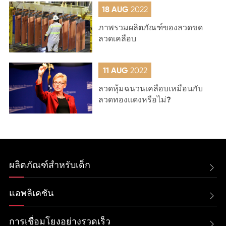
18 AUG
2022
ภาพรวมผลิตภัณฑ์ของลวดขด
ลวดเคลือบ
11 AUG
2022
ลวดหุ้มฉนวนเคลือบเหมือนกับ
ลวดทองแดงหรือไม่?
ผลิตภัณฑ์สำหรับเด็ก

แอพลิเคชัน

การเชื่อมโยงอย่างรวดเร็ว
