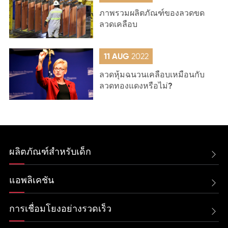
ภาพรวมผลิตภัณฑ์ของลวดขด
ลวดเคลือบ
11 AUG
2022
ลวดหุ้มฉนวนเคลือบเหมือนกับ
ลวดทองแดงหรือไม่?
ผลิตภัณฑ์สำหรับเด็ก

แอพลิเคชัน

การเชื่อมโยงอย่างรวดเร็ว
