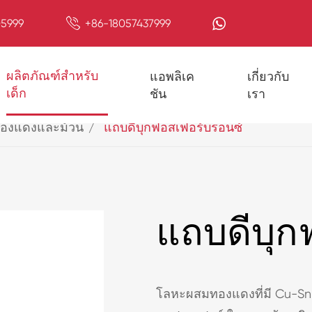

5999
+86-18057437999
ผลิตภัณฑ์สำหรับ
แอพลิเค
เกี่ยวกับ
เด็ก
ชัน
เรา
องแดงและม้วน
แถบดีบุกฟอสเฟอร์บรอนซ์
แถบดีบุก
โลหะผสมทองแดงที่มี Cu-Sn