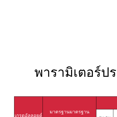
พารามิเตอร์ป
มาตรฐานมาตรฐาน
เกรดอัลลอยด์