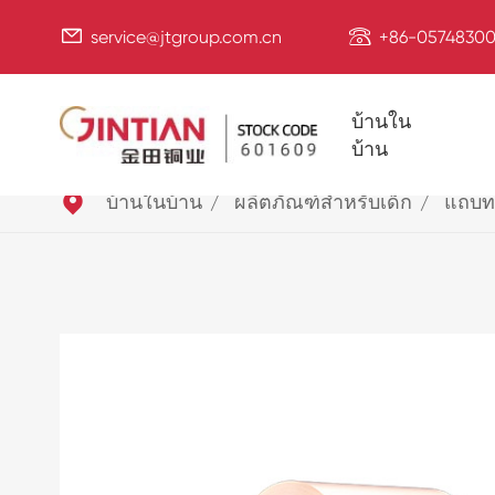


service@jtgroup.com.cn
+86-05748300
บ้านใน
บ้าน

บ้านในบ้าน
ผลิตภัณฑ์สำหรับเด็ก
แถบท