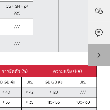
Cu + SN + p≥

99.5
///

///
การยืดตัว (%)
ความแข็ง (HV)
B GB ค่ะ
JIS.
GB GB ค่ะ
JIS.
≥ 40
≥ 42
≤ 120
///
≥ 35
≥ 35
110-155
100-160