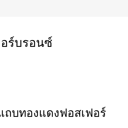
อร์บรอนซ์
องแถบทองแดงฟอสเฟอร์