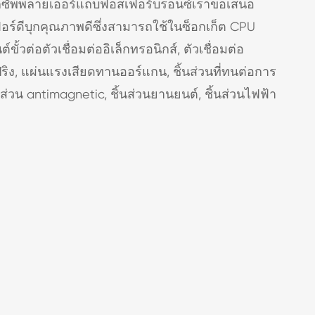
บิกซัพพลายเออร์แถบฟอสเฟอร์บรอนซ์เราขอเสนอ
์ดีบุกคุณภาพดีซึ่งสามารถใช้ในซ็อกเก็ต CPU
ขั้วต่อตัวเชื่อมต่ออิเล็กทรอนิกส์, ตัวเชื่อมต่อ
สปริง, แผ่นแรงเสียดทานออร์แกน, ชิ้นส่วนที่ทนต่อการ
นส่วน antimagnetic, ชิ้นส่วนยานยนต์, ชิ้นส่วนไฟฟ้า