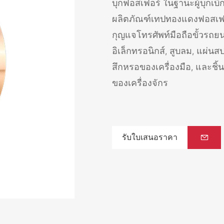
บุกฟอสเฟอร์ ในฐานะผู้บุกเ
ผลิตภัณฑ์เทปทองแดงฟอสเฟอร
กุญแจโทรศัพท์มือถือขั้วรถยนต์
อิเล็กทรอนิกส์, สูบลม, แผ่น
สึกหรอของเครื่องมือ, และชิ้
ของเครื่องจักร
รับใบเสนอราคา
