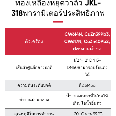
ทองเหลืองหยุดวาล์ว JKL-
318พารามิเตอร์ประสิทธิภาพ
CW614N, CuZn39Pb3,
ตัวเครื่อง
CW617N, CuZn40Pb2,
dzr ตามคำขอ
1/2 "~ 2" DN15-
เส้นผ่าศูนย์กลางปกติ
DN50สามารถปรับแต่ง
ได้
ความดันระดับปกติ
ที่2.5Mpa
น้ำ, ของเหลวที่ไม่ก่อให้
ทำงานปานกลาง
เกิด, ไอน้ำอิ่มตัว
อุณหภูมิในการทำงาน
-20 °C ≤ t≤ 99 °C