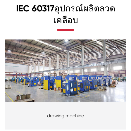
IEC 60317อุปกรณ์ผลิตลวด
เคลือบ
drawing machine