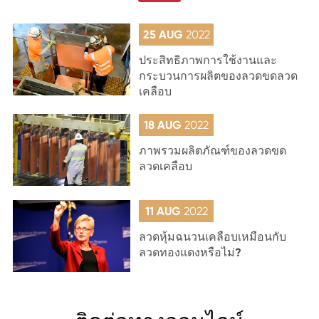
25 AUG
2022
ประสิทธิภาพการใช้งานและ
กระบวนการผลิตของลวดขดลวด
เคลือบ
18 AUG
2022
ภาพรวมผลิตภัณฑ์ของลวดขด
ลวดเคลือบ
11 AUG
2022
ลวดหุ้มฉนวนเคลือบเหมือนกับ
ลวดทองแดงหรือไม่?