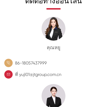
ติดต่อทางออนไลน์
คุณหยู
86-18057437999

ที่ yujl01@jtgroup.com.cn
