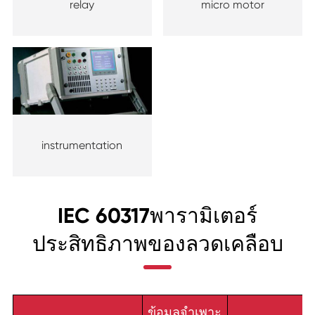
relay
micro motor
instrumentation
IEC 60317พารามิเตอร์
ประสิทธิภาพของลวดเคลือบ
ข้อมูลจำเพาะ