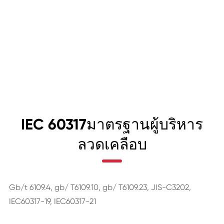
IEC 60317มาตรฐานผู้บริหาร
ลวดเคลือบ
Gb/t 6109.4, gb/ T6109.10, gb/ T6109.23, JIS-C3202,
IEC60317-19, IEC60317-21