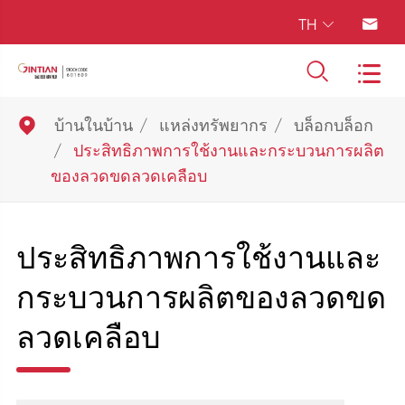
TH





บ้านในบ้าน
แหล่งทรัพยากร
บล็อกบล็อก
ประสิทธิภาพการใช้งานและกระบวนการผลิต
ของลวดขดลวดเคลือบ
ประสิทธิภาพการใช้งานและ
กระบวนการผลิตของลวดขด
ลวดเคลือบ