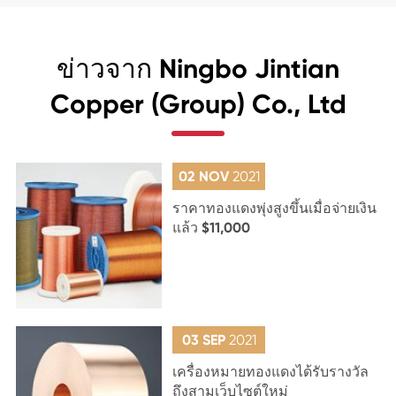
ข่าวจาก Ningbo Jintian
Copper (Group) Co., Ltd
02 NOV
2021
ราคาทองแดงพุ่งสูงขึ้นเมื่อจ่ายเงิน
แล้ว $11,000
03 SEP
2021
เครื่องหมายทองแดงได้รับรางวัล
ถึงสามเว็บไซต์ใหม่