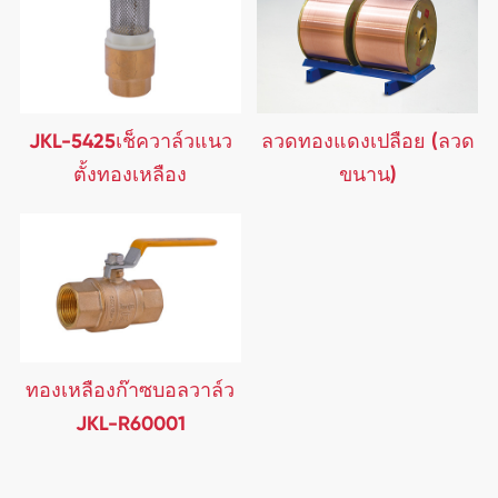
JKL-5425เช็ควาล์วแนว
ลวดทองแดงเปลือย (ลวด
ตั้งทองเหลือง
ขนาน)
ทองเหลืองก๊าซบอลวาล์ว
JKL-R60001