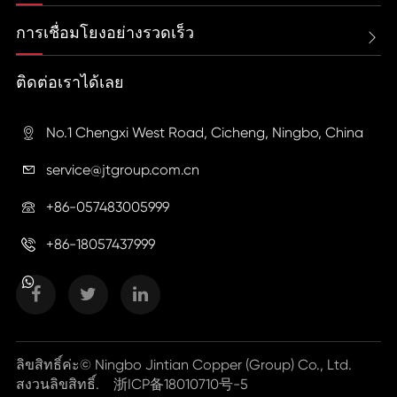
การเชื่อมโยงอย่างรวดเร็ว

ติดต่อเราได้เลย
No.1 Chengxi West Road, Cicheng, Ningbo, China

service@jtgroup.com.cn

+86-057483005999

+86-18057437999

ลิขสิทธิ์ค่ะ©
Ningbo Jintian Copper (Group) Co., Ltd.
สงวนลิขสิทธิ์.
浙ICP备18010710号-5