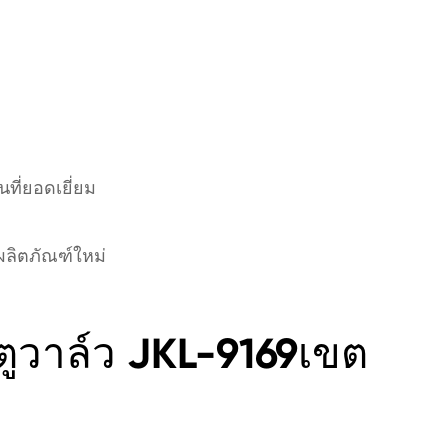
ี่ยอดเยี่ยม
ิตภัณฑ์ใหม่
ูวาล์ว JKL-9169เขต