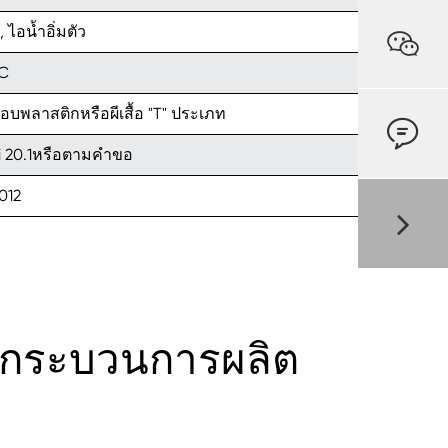
, ไอน้ำอิ่มตัว

°C
อบพลาสติกหรือผีเสื้อ "T" ประเภท

Bi 20.1หรือตามคำขอ
012
9กระบวนการผลิต