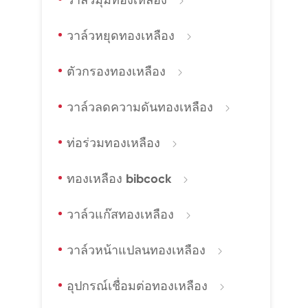
วาล์วมุมทองเหลือง

วาล์วหยุดทองเหลือง

ตัวกรองทองเหลือง

วาล์วลดความดันทองเหลือง

ท่อร่วมทองเหลือง

ทองเหลือง bibcock

วาล์วแก๊สทองเหลือง

วาล์วหน้าแปลนทองเหลือง

อุปกรณ์เชื่อมต่อทองเหลือง
