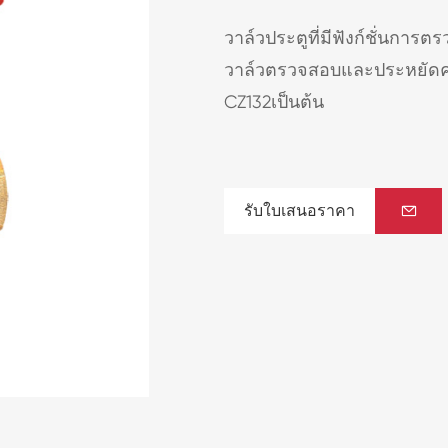
วาล์วประตูที่มีฟังก์ชั่นการตร
วาล์วตรวจสอบและประหยัดค่า
CZ132เป็นต้น
รับใบเสนอราคา
