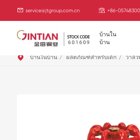


service@jtgroup.com.cn
+86-05748300
บ้านใน
บ้าน

บ้านในบ้าน
ผลิตภัณฑ์สำหรับเด็ก
วาล์ว