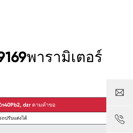
169พารามิเตอร์

Zn40Pb2, dzr ตามคำขอ

ถปรับแต่งได้