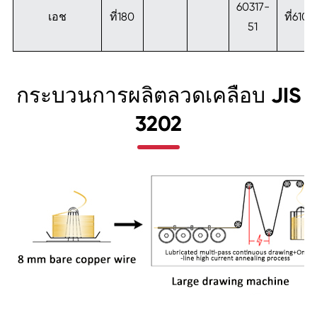
60317-
เอช
ที่180
ที่6109
51
กระบวนการผลิตลวดเคลือบ JIS
3202