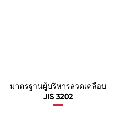
มาตรฐานผู้บริหารลวดเคลือบ
JIS 3202