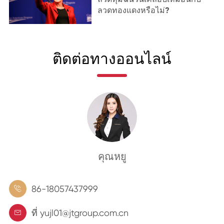
ลวดทองแดงหรือไม่?
ติดต่อทางออนไลน์
คุณหยู
86-18057437999

ที่ yujl01@jtgroup.com.cn
