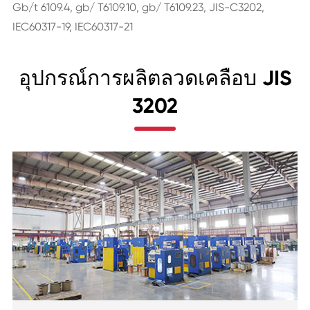
Gb/t 6109.4, gb/ T6109.10, gb/ T6109.23, JIS-C3202,
IEC60317-19, IEC60317-21
อุปกรณ์การผลิตลวดเคลือบ JIS
3202