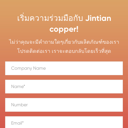
เริ่มความร่วมมือกับ Jintian
copper!
ไม่ว่าคุณจะมีคำถามใดๆเกี่ยวกับผลิตภัณฑ์ของเรา
โปรดติดต่อเรา เราจะตอบกลับโดยเร็วที่สุด