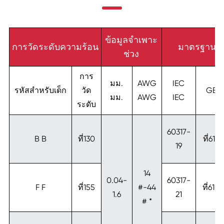
ข้อมูลจำเพาะ
การวัดระดับความร้อน
มาตรฐานม
ช่วง
การ
มม.
AWG
IEC
รหัสสำหรับเด็ก
วัด
GB/
มม.
AWG
IEC
ระดับ
60317-
B B
ที่130
ที่6109
19
14
0.04-
60317-
F F
ที่155
#-44
ที่6109
1.6
21
# *