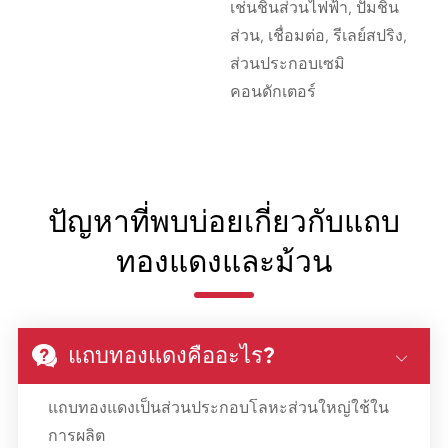
เช่นชิ้นส่วนไฟฟ้า, ปั๊มชิ้น
ส่วน, เชื่อมต่อ, รีเลย์สปริง,
ส่วนประกอบเซมิ
คอนดักเตอร์
ปัญหาที่พบบ่อยเกี่ยวกับแถบ
ทองแดงและม้วน
แถบทองแดงคืออะไร?


แถบทองแดงเป็นส่วนประกอบโลหะส่วนใหญ่ใช้ใน
การผลิต