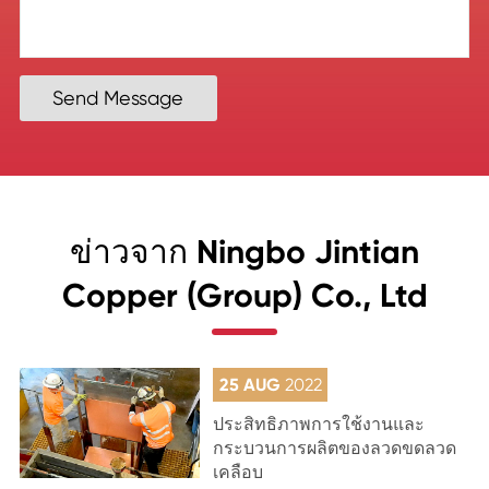
Send Message
ข่าวจาก Ningbo Jintian
Copper (Group) Co., Ltd
25 AUG
2022
ประสิทธิภาพการใช้งานและ
กระบวนการผลิตของลวดขดลวด
เคลือบ