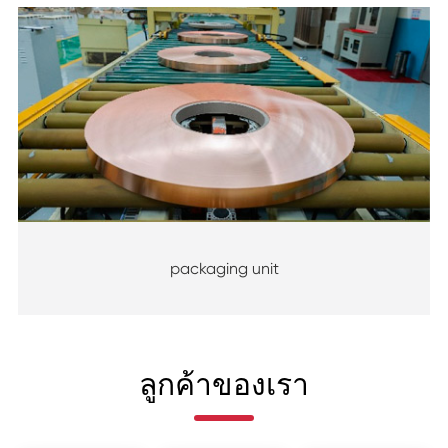
packaging unit
ลูกค้าของเรา