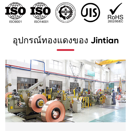
อุปกรณ์ทองแดงของ Jintian