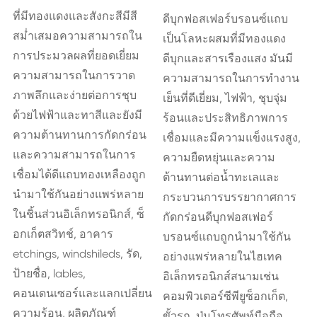
ที่มีทองแดงและสังกะสีมีสี
ดีบุกฟอสเฟอร์บรอนซ์แถบ
สม่ำเสมอความสามารถใน
เป็นโลหะผสมที่มีทองแดง
การประมวลผลที่ยอดเยี่ยม
ดีบุกและสารเรืองแสง มันมี
ความสามารถในการวาด
ความสามารถในการทำงาน
ภาพลึกและง่ายต่อการชุบ
เย็นที่ดีเยี่ยม, ไฟฟ้า, ชุบจุ่ม
ด้วยไฟฟ้าและทาสีและยังมี
ร้อนและประสิทธิภาพการ
ความต้านทานการกัดกร่อน
เชื่อมและมีความแข็งแรงสูง,
และความสามารถในการ
ความยืดหยุ่นและความ
เชื่อมได้ดีแถบทองเหลืองถูก
ต้านทานต่อน้ำทะเลและ
นำมาใช้กันอย่างแพร่หลาย
กระบวนการบรรยากาศการ
ในชิ้นส่วนอิเล็กทรอนิกส์, ซ็
กัดกร่อนดีบุกฟอสเฟอร์
อกเก็ตสวิทช์, อาคาร
บรอนซ์แถบถูกนำมาใช้กัน
etchings, windshileds, รัด,
อย่างแพร่หลายในไฮเทค
ป้ายชื่อ, lables,
อิเล็กทรอนิกส์สนามเช่น
คอนเดนเซอร์และแลกเปลี่ยน
คอมพิวเตอร์ซีพียูซ็อกเก็ต,
ความร้อน, ผลิตภัณฑ์
ขั้วรถ, ปุ่มโทรศัพท์มือถือ,