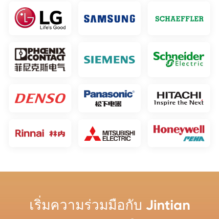
เริ่มความร่วมมือกับ Jintian