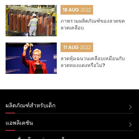
18 AUG
2022
ภาพรวมผลิตภัณฑ์ของลวดขด
ลวดเคลือบ
11 AUG
2022
ลวดหุ้มฉนวนเคลือบเหมือนกับ
ลวดทองแดงหรือไม่?
ผลิตภัณฑ์สำหรับเด็ก

แอพลิเคชัน
