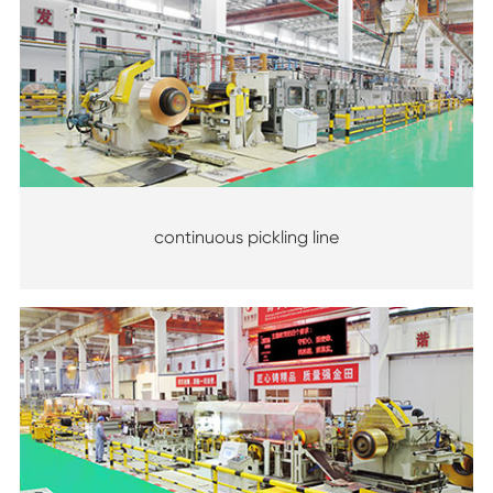
continuous pickling line