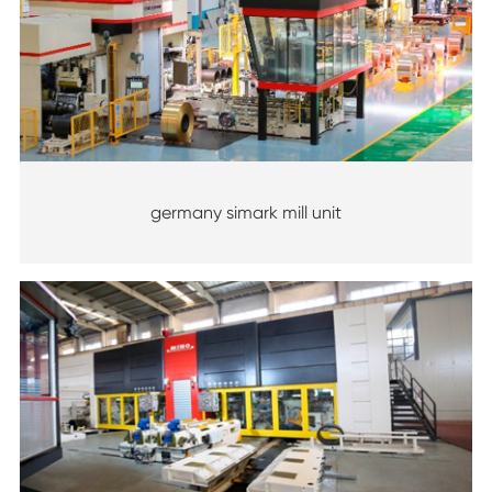
germany simark mill unit