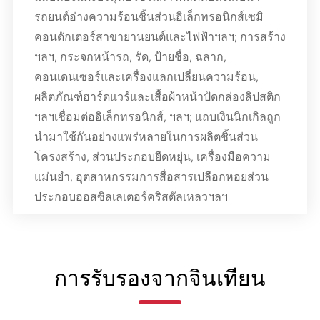
รถยนต์อ่างความร้อนชิ้นส่วนอิเล็กทรอนิกส์เซมิ
คอนดักเตอร์สาขายานยนต์และไฟฟ้าฯลฯ; การสร้าง
ฯลฯ, กระจกหน้ารถ, รัด, ป้ายชื่อ, ฉลาก,
คอนเดนเซอร์และเครื่องแลกเปลี่ยนความร้อน,
ผลิตภัณฑ์ฮาร์ดแวร์และเสื้อผ้าหน้าปัดกล่องลิปสติก
ฯลฯเชื่อมต่ออิเล็กทรอนิกส์, ฯลฯ; แถบเงินนิกเกิลถูก
นำมาใช้กันอย่างแพร่หลายในการผลิตชิ้นส่วน
โครงสร้าง, ส่วนประกอบยืดหยุ่น, เครื่องมือความ
แม่นยำ, อุตสาหกรรมการสื่อสารเปลือกหอยส่วน
ประกอบออสซิลเลเตอร์คริสตัลเหลวฯลฯ
การรับรองจากจินเทียน