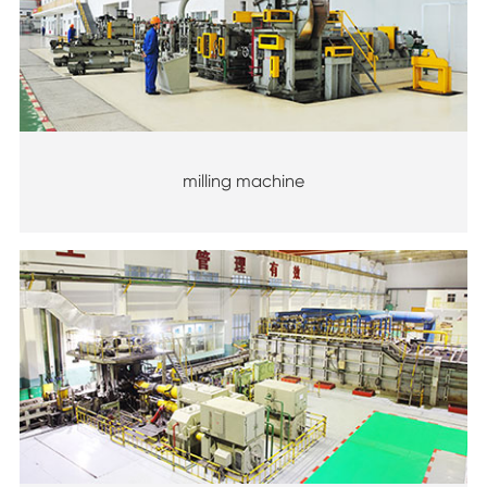
milling machine