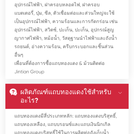
อุปกรณ์ไฟฟ้า, ฝาครอบหลอดไฟ, ฝาครอบ
แบตเตอรี่, ปุ่ม, ซีล, ตัวเชื่อมต่อและส่วนใหญ่จะใช้
เป็นอุปกรณ์ไฟฟ้า, ความร้อนและการกัดกร่อน เช่น
อุปกรณ์ไฟฟ้า, สวิตช์, ปะเก็น, ปะเก็น, อุปกรณ์สูญ
ญากาศไฟฟ้า, หม้อน้ำ, วัสดุฐานนำไฟฟ้าและถังน้ำ
รถยนต์, อ่างความร้อน, ครีบกระบอกและชิ้นส่วน
อื่นๆ
เพื่อนที่ต้องการซื้อแถบทองแดง & ม้วนติดต่อ
Jintian Group
ผลิตภัณฑ์แถบทองแดงใช้สำหรับ


อะไร?
แถบทองแดงมีสี่ประเภทหลัก: แถบทองแดงบริสุทธิ์,
แถบทองเหลือง, แถบบรอนซ์และแถบเงินนิกเกิล
แถบทองแดงบริสุทธิ์ใช้ในการผลิตท่อถังเก็บน้ำ