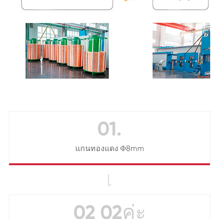
01.
แกนทองแดง Φ8mm

02 02ค่ะ