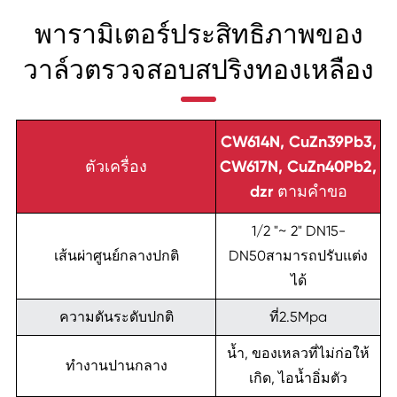
พารามิเตอร์ประสิทธิภาพของ
วาล์วตรวจสอบสปริงทองเหลือง
CW614N, CuZn39Pb3,
ตัวเครื่อง
CW617N, CuZn40Pb2,
dzr ตามคำขอ
1/2 "~ 2" DN15-
เส้นผ่าศูนย์กลางปกติ
DN50สามารถปรับแต่ง
ได้
ความดันระดับปกติ
ที่2.5Mpa
น้ำ, ของเหลวที่ไม่ก่อให้
ทำงานปานกลาง
เกิด, ไอน้ำอิ่มตัว