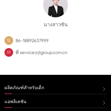
นางสาวซัน
86-18892637999

ที่ service@jtgroup.com.cn

ผลิตภัณฑ์สำหรับเด็ก

แอพลิเคชัน
