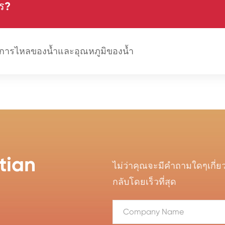
ร?
ุมการไหลของน้ำและอุณหภูมิของน้ำ
ntian
ไม่ว่าคุณจะมีคำถามใดๆเกี่
กลับโดยเร็วที่สุด