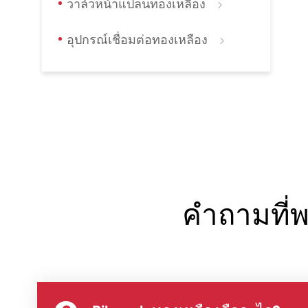
วาล์วหน้าแปลนทองเหลือง

อุปกรณ์เชื่อมต่อทองเหลือง

คำถามที่พ