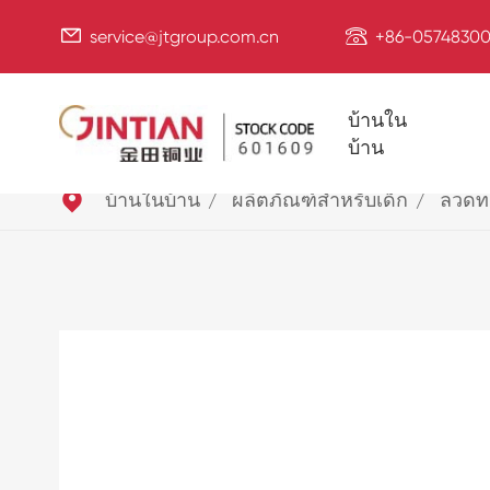


service@jtgroup.com.cn
+86-05748300
บ้านใน
บ้าน

บ้านในบ้าน
ผลิตภัณฑ์สำหรับเด็ก
ลวดท