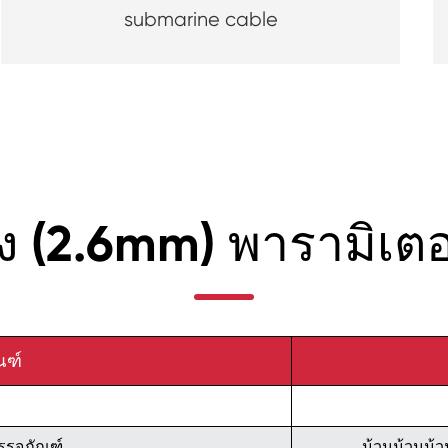
submarine cable
(2.6mm) พารามิเตอ
ณฑ์
รรจุภัณฑ์
ม้วนม้วนม้ว