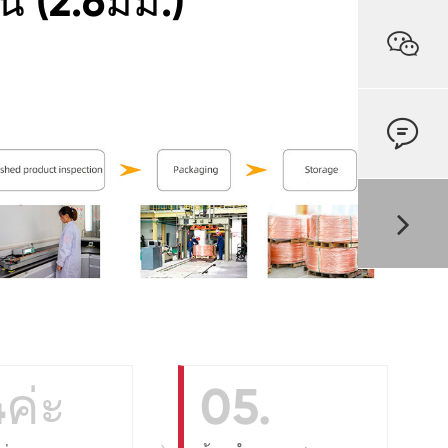
 (2.6มม.)


ค่ะ
05.