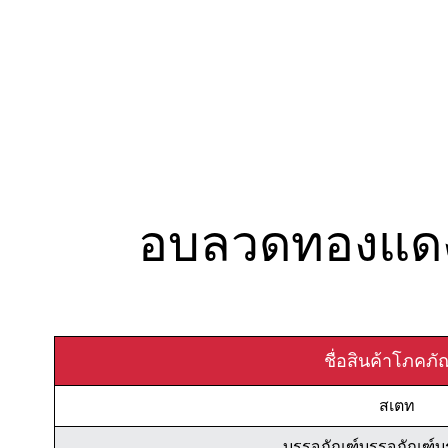
อบลวดทองแดง 
ชื่อสินค้าโภคภั
สเตท
บรรจุภัณฑ์บรรจุภัณฑ์บ