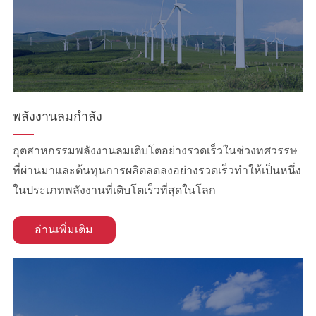
พลังงานลมกำลัง
อุตสาหกรรมพลังงานลมเติบโตอย่างรวดเร็วในช่วงทศวรรษ
ที่ผ่านมาและต้นทุนการผลิตลดลงอย่างรวดเร็วทำให้เป็นหนึ่ง
ในประเภทพลังงานที่เติบโตเร็วที่สุดในโลก
อ่านเพิ่มเติม