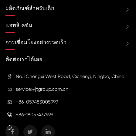
ผลิตภัณฑ์สำหรับเด็ก

แอพลิเคชัน

การเชื่อมโยงอย่างรวดเร็ว

ติดต่อเราได้เลย
No.1 Chengxi West Road, Cicheng, Ningbo, China

service@jtgroup.com.cn

+86-057483005999

+86-18057437999
