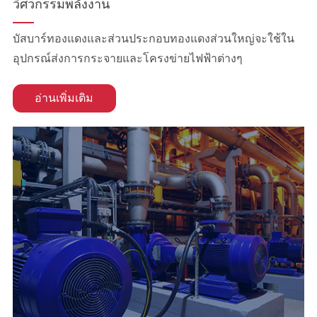
วิศวกรรมพลังงาน
บัสบาร์ทองแดงและส่วนประกอบทองแดงส่วนใหญ่จะใช้ใน
อุปกรณ์ส่งการกระจายและโครงข่ายไฟฟ้าต่างๆ
อ่านเพิ่มเติม