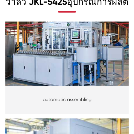
วาล์ว JKL-5425อุปกรณ์การผลิต
automatic assembling