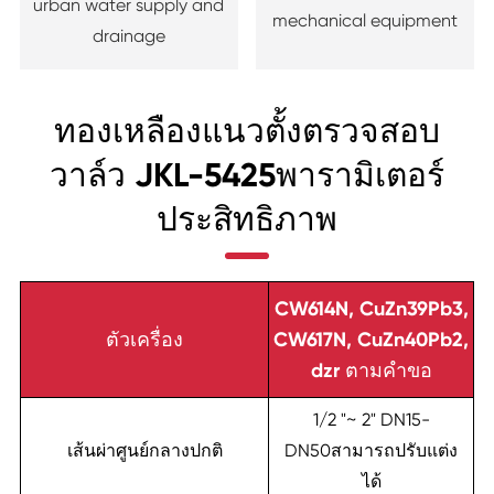
urban water supply and
mechanical equipment
drainage
ทองเหลืองแนวตั้งตรวจสอบ
วาล์ว JKL-5425พารามิเตอร์
ประสิทธิภาพ
CW614N, CuZn39Pb3,
ตัวเครื่อง
CW617N, CuZn40Pb2,
dzr ตามคำขอ
1/2 "~ 2" DN15-
เส้นผ่าศูนย์กลางปกติ
DN50สามารถปรับแต่ง
ได้