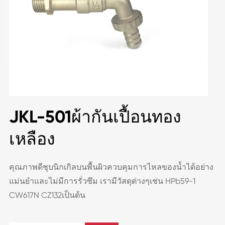
JKL-501ผ้ากันเปื้อนทอง
เหลือง
คุณภาพดีชุบนิกเกิลบนพื้นผิวควบคุมการไหลของน้ำได้อย่าง
แม่นยำและไม่มีการรั่วซึม เรามีวัสดุต่างๆเช่น HPb59-1
CW617N CZ132เป็นต้น