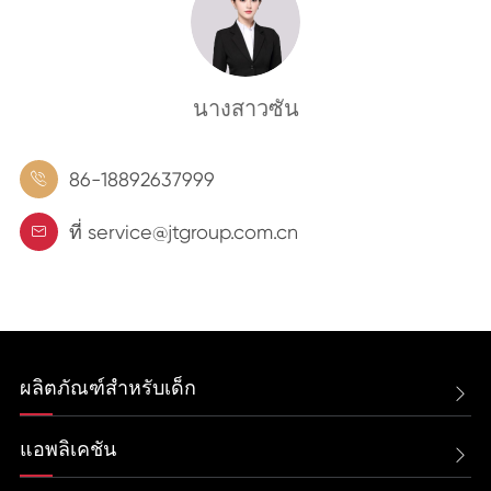
นางสาวซัน
86-18892637999

ที่ service@jtgroup.com.cn

ผลิตภัณฑ์สำหรับเด็ก

แอพลิเคชัน
