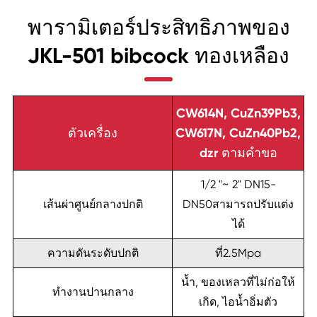
พารามิเตอร์ประสิทธิภาพของ
JKL-501 bibcock ทองเหลือง
CW614N, CuZn39Pb3,
ตัวเครื่อง
CW617N, CuZn40Pb2,
dzr ตามคำขอ
1/2 "~ 2" DN15-
เส้นผ่าศูนย์กลางปกติ
DN50สามารถปรับแต่ง
ได้
ความดันระดับปกติ
ที่2.5Mpa
น้ำ, ของเหลวที่ไม่ก่อให้
ทำงานปานกลาง
เกิด, ไอน้ำอิ่มตัว