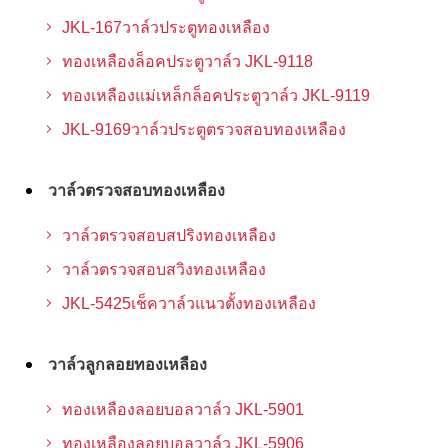
JKL-167วาล์วประตูทองเหลือง
ทองเหลืองล็อคประตูวาล์ว JKL-9118
ทองเหลืองแม่เหล็กล็อคประตูวาล์ว JKL-9119
JKL-9169วาล์วประตูตรวจสอบทองเหลือง
วาล์วตรวจสอบทองเหลือง
วาล์วตรวจสอบสปริงทองเหลือง
วาล์วตรวจสอบสวิงทองเหลือง
JKL-5425เช็ควาล์วแนวตั้งทองเหลือง
วาล์วลูกลอยทองเหลือง
ทองเหลืองลอยบอลวาล์ว JKL-5901
ทองเหลืองลอยบอลวาล์ว JKL-5906