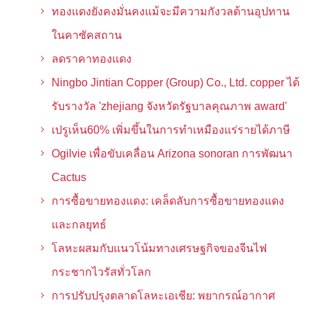
ทองแดงยังคงมั่นคงแม้จะมีความกังวลด้านอุปทาน
ในคาซัคสถาน
ลดราคาทองแดง
Ningbo Jintian Copper (Group) Co., Ltd. copper ได้
รับรางวัล 'zhejiang จังหวัดรัฐบาลคุณภาพ award'
เปรูเห็น60% เพิ่มขึ้นในการทำเหมืองแร่รายได้ภาษี
Ogilvie เพื่อขับเคลื่อน Arizona sonoran การพัฒนา
Cactus
การซื้อขายทองแดง: เคล็ดลับการซื้อขายทองแดง
และกลยุทธ์
โลหะผสมกับแนวโน้มทางเศรษฐกิจของจีนไฟ
กระชากไวรัสทั่วโลก
การปรับปรุงตลาดโลหะเอเชีย: พยากรณ์อากาศ