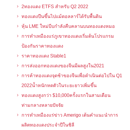
2ทองแดง ETFS สำหรับ Q2 2022
ทองแดงปีนขึ้นไปแม้ดอลลาร์ได้รับพื้นดิน
หุ้น LME ใหม่บีบกำลังคืบคลานบนทองแดงหมอ
การทำเหมืองแร่ภูเขาทองแดงเริ่มต้นโปรแกรม
ป้องกันราคาทองแดง
ราคาทองแดง Stable1
การส่งออกทองแดงของจีนมีผลสูงใน2021
การค้าทองแดงจุดช้าของจีนเพื่อดำเนินต่อไปใน Q1
2022น้ำหนักหดตัวในระยะยาวเพิ่มขึ้น
ทองแดงสูงกว่า $10,000ครั้งแรกในสามเดือน
ท่ามกลางหลายปัจจัย
การทำเหมืองแร่ข่าว Amerigo เต้นคำแนะนำการ
ผลิตทองแดงประจำปีในชิลี