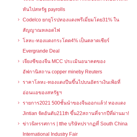
หันไปสหรัฐ payrolls
Codelco ยกยุโรปทองแดงพรีเมี่ยมโดย31% ใน
สัญญาณหลอดไฟ
โลหะ-ทองแดงกระโดด4% เป็นตลาดเชียร์
Evergrande Deal
เจียงซีของจีน MCC ประเมินอนาคตของ
อัฟกานิสถาน copper mineby Reuters
ราคาโลหะ-ทองแดงปีนขึ้นไปบนอัตราเงินเฟ้อที่
อ่อนแอของสหรัฐฯ
รายการ2021 500ชั้นนำของจีนออกแล้ว! ทองแดง
Jintian จัดอันดับ211th ขึ้น22สถานที่จากปีที่ผ่านมา!
ข่าวนิทรรศการ | tthe บริษัทปรากฏที่ South China
International Industry Fair