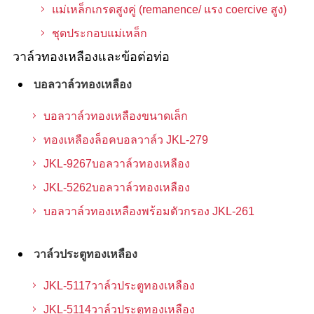
แม่เหล็กเกรดสูงคู่ (remanence/ แรง coercive สูง)
ชุดประกอบแม่เหล็ก
วาล์วทองเหลืองและข้อต่อท่อ
บอลวาล์วทองเหลือง
บอลวาล์วทองเหลืองขนาดเล็ก
ทองเหลืองล็อคบอลวาล์ว JKL-279
JKL-9267บอลวาล์วทองเหลือง
JKL-5262บอลวาล์วทองเหลือง
บอลวาล์วทองเหลืองพร้อมตัวกรอง JKL-261
วาล์วประตูทองเหลือง
JKL-5117วาล์วประตูทองเหลือง
JKL-5114วาล์วประตูทองเหลือง