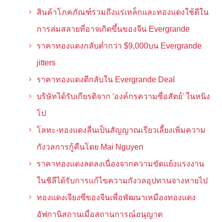
สินค้าโภคภัณฑ์รวมถึงแร่เหล็กและทองแดงใช้ตีใน
การล่มสลายที่อาจเกิดขึ้นของจีน Evergrande
ราคาทองแดงกลับต่ำกว่า $9,000บน Evergrande
jitters
ราคาทองแดงตีกลับใน Evergrande Deal
บริษัทได้รับเกียรติจาก 'องค์กรความซื่อสัตย์' ในหนิง
โป
โลหะ-ทองแดงลื่นเป็นสัญญาณเรียวเลี้ยงเพิ่มความ
กังวลการกู้คืนโดย Mai Nguyen
ราคาทองแดงลดลงเนื่องจากความขัดแย้งแรงงาน
ในชิลีได้รับการแก้ไขความกังวลอุปทานจางหายไป
ทองแดงเจียงซีของจีนเพื่อพัฒนาเหมืองทองแดง
อัฟกานิสถานเมื่อสถานการณ์อนุญาต