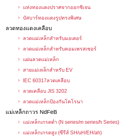
แท่งทองแดงปราศจากออกซิเจน
บัสบาร์ทองแดงรูปทรงพิเศษ
ลวดทองแดงเคลือบ
ลวดแม่เหล็กสำหรับมอเตอร์
ลวดแม่เหล็กสำหรับคอมเพรสเซอร์
แผ่นลวดแม่เหล็ก
สายแม่เหล็กสำหรับ EV
IEC 60317ลวดเคลือบ
ลวดเคลือบ JIS 3202
ลวดแม่เหล็กป้องกันโคโรนา
แม่เหล็กถาวร NdFeB
แม่เหล็กเกรดต่ำ (N series/m series/h Series)
แม่เหล็กเกรดสูง (ซีรีส์ SH/uH/EH/ah)