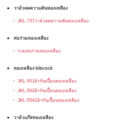
วาล์วลดความดันทองเหลือง
JKL-737วาล์วลดความดันทองเหลือง
ท่อร่วมทองเหลือง
รวมท่อร่วมทองเหลือง
ทองเหลือง bibcock
JKL-501ผ้ากันเปื้อนทองเหลือง
JKL-502ผ้ากันเปื้อนทองเหลือง
JKL-5541ผ้ากันเปื้อนทองเหลือง
วาล์วแก๊สทองเหลือง