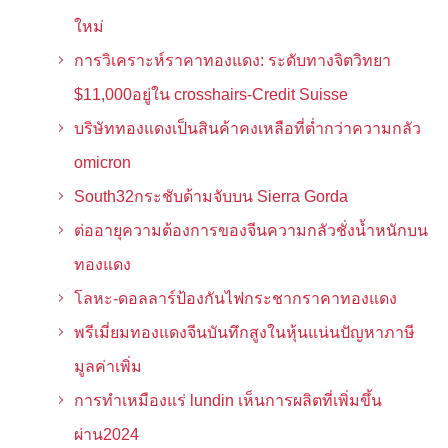
ใหม่
การวิเคราะห์ราคาทองแดง: ระดับทางจิตวิทยา
$11,000อยู่ใน crosshairs-Credit Suisse
บริษัททองแดงเป็นสินค้าคงเหลือที่ต่ำกว่าความกลัว
omicron
South32กระชับด้ามจับบน Sierra Gorda
ต่ออายุความต้องการของจีนความกลัวชั่งน้ำหนักบน
ทองแดง
โลหะ-ดอลลาร์ป้องกันไฟกระชากราคาทองแดง
พรีเมี่ยมทองแดงจีนบันทึกสูงในหุ้นแน่นปัญหาภาษี
มูลค่าเพิ่ม
การทำเหมืองแร่ lundin เห็นการผลิตที่เพิ่มขึ้น
ผ่าน2024