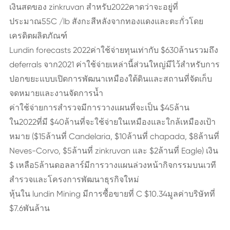
เงินสดของ zinkruvan สำหรับ2022คาดว่าจะอยู่ที่
ประมาณ55C /lb สังกะสีหลังจากทองแดงและตะกั่วโดย
เครดิตผลิตภัณฑ์
Lundin forecasts 2022ค่าใช้จ่ายทุนเท่ากับ $630ล้านรวมถึง
deferrals จาก2021 ค่าใช้จ่ายเหล่านี้ส่วนใหญ่มีไว้สำหรับการ
ปอกขยะแบบเปิดการพัฒนาเหมืองใต้ดินและสถานที่จัดเก็บ
จดหมายและงานจัดการน้ำ
ค่าใช้จ่ายการสำรวจมีการวางแผนที่จะเป็น $45ล้าน
ใน2022ที่มี $40ล้านที่จะใช้จ่ายในเหมืองและใกล้เหมืองเป้า
หมาย ($15ล้านที่ Candelaria, $10ล้านที่ chapada, $8ล้านที่
Neves-Corvo, $5ล้านที่ zinkruvan และ $2ล้านที่ Eagle) เงิน
$ เหลือ5ล้านดอลลาร์มีการวางแผนล่วงหน้ากิจกรรมบนเวที
สำรวจและโครงการพัฒนาธุรกิจใหม่
หุ้นใน lundin Mining มีการซื้อขายที่ C $10.34มูลค่าบริษัทที่
$7.6พันล้าน